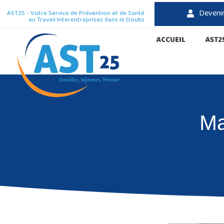
Deveni
AST25 - Votre Service de Prévention et de Santé
au Travail Interentreprises dans le Doubs
ACCUEIL
AST2
Ma