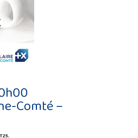
10h00
che-Comté –
ST25.