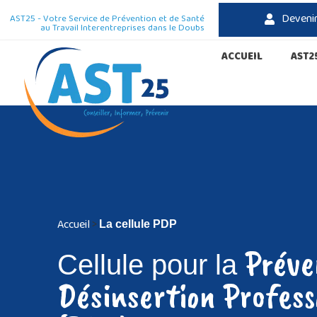
Deveni
AST25 - Votre Service de Prévention et de Santé
au Travail Interentreprises dans le Doubs
ACCUEIL
AST2
Accueil
>
La cellule PDP
Préve
Cellule pour la
Désinsertion Profess