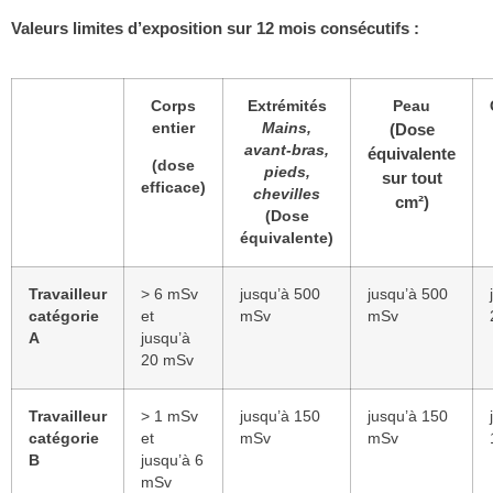
Valeurs limites d’exposition sur 12 mois consécutifs :
Corps
Extrémités
Peau
entier
Mains,
(Dose
avant-bras,
équivalente
(dose
pieds,
sur tout
efficace)
chevilles
cm²)
(Dose
équivalente)
Travailleur
> 6 mSv
jusqu’à 500
jusqu’à 500
catégorie
et
mSv
mSv
A
jusqu’à
20 mSv
Travailleur
> 1 mSv
jusqu’à 150
jusqu’à 150
catégorie
et
mSv
mSv
B
jusqu’à 6
mSv